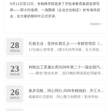
5月11日至12日，专精商学院迎来了开拓者教育集团首席导
师——郭大印老师。一场围绕《企业文化制定》的专场培训
会，在大家的期待中正式开讲。
more>
28
扎根主业，坚持长期主义——专精管理层《基业长青之执行密码7.0》清远特训营圆满收官
17位核心管理者，2夜3天封闭淬炼，五大系统全面升级
2026.04
23
柯刚总工受邀出席2026年第二十一届全国汽车零部件涂装盛会
——聚焦“智涂未来”，探讨喇叭网表面处理破局之路
2026.04
26
新岁启航，同心同行,2026专精蚀刻，开工大吉!
砥砺前行启新程，同心聚力创辉煌！新岁伊始，万象更新！愿我们以饱满的热情拥抱挑战，以坚定的步伐共赴目标。前路或许有荆棘，但...
2026.02