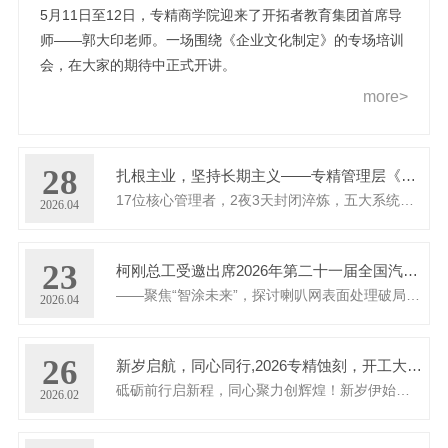
5月11日至12日，专精商学院迎来了开拓者教育集团首席导
师——郭大印老师。一场围绕《企业文化制定》的专场培训
会，在大家的期待中正式开讲。
more>
28
扎根主业，坚持长期主义——专精管理层《基业长青之执行密码7.0》清远特训营圆满收官
17位核心管理者，2夜3天封闭淬炼，五大系统全面升级
2026.04
23
柯刚总工受邀出席2026年第二十一届全国汽车零部件涂装盛会
——聚焦“智涂未来”，探讨喇叭网表面处理破局之路
2026.04
26
新岁启航，同心同行,2026专精蚀刻，开工大吉!
砥砺前行启新程，同心聚力创辉煌！新岁伊始，万象更新！愿我们以饱满的热情拥抱挑战，以坚定的步伐共赴目标。前路或许有荆棘，但...
2026.02