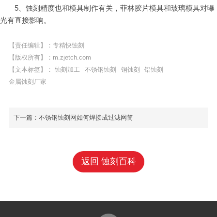
5、蚀刻精度也和模具制作有关，菲林胶片模具和玻璃模具对曝
光有直接影响。
【责任编辑】：专精快蚀刻
【版权所有】：
m.zjetch.com
【文本标签】：
蚀刻加工
不锈钢蚀刻
铜蚀刻
铝蚀刻
金属蚀刻厂家
下一篇：
不锈钢蚀刻网如何焊接成过滤网筒
返回 蚀刻百科