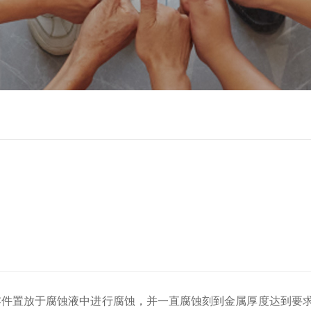
零件置放于腐蚀液中进行腐蚀，并一直腐蚀刻到金属厚度达到要