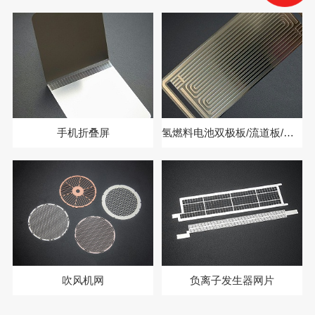
手机折叠屏
氢燃料电池双极板/流道板/集流板蚀刻
吹风机网
负离子发生器网片